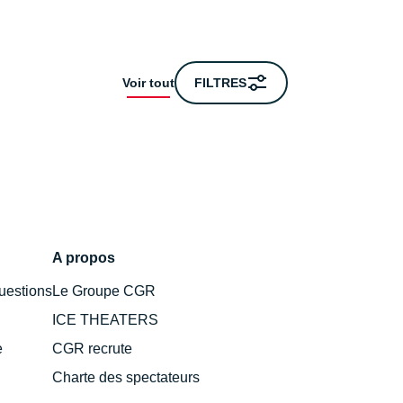
AM.
DIM.
LUN.
MAR.
MER.
JEU.
15
16
17
18
19
20
Voir tout
FILTRES
oût
août
août
août
août
août
A propos
uestions
Le Groupe CGR
ICE THEATERS
e
CGR recrute
Charte des spectateurs