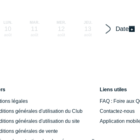
LUN.
MAR.
MER.
JEU.
VEN.
S
10
11
12
13
14
Date
août
août
août
août
août
a
ers
Liens utiles
ions légales
FAQ : Foire aux Q
itions générales d'utilisation du Club
Contactez-nous
itions générales d'utilisation du site
Application mobil
itions générales de vente