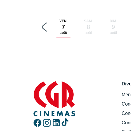
VEN.
SAM.
DIM.
7
8
9
août
août
août
Div
Ment
Cond
Cond
Cond