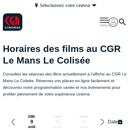
Sélectionnez votre cinéma
Horaires des films au CGR
Le Mans Le Colisée
Consultez les séances des films actuellement à l’affiche au CGR Le
Mans Le Colisée. Réservez vos places en ligne facilement et
découvrez notre programmation variée et nos événements pour
profiter pleinement de votre expérience cinéma.
DIM.
LUN.
MAR.
MER.
9
10
11
12
Date
août
août
août
août