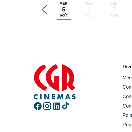
MER.
JEU.
VEN.
5
6
7
août
août
août
Div
Ment
Cond
Cond
Cond
Poli
Règl