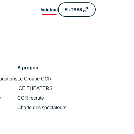
EU.
VEN.
SAM.
DIM.
LUN.
MAR.
13
14
15
16
17
18
Voir tout
FILTRES
oût
août
août
août
août
août
A propos
uestions
Le Groupe CGR
ICE THEATERS
e
CGR recrute
Charte des spectateurs