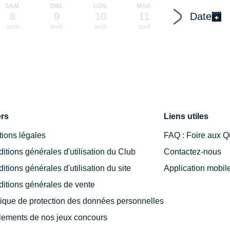
SAM.
DIM.
LUN.
MAR.
MER.
J
8
9
10
11
12
Date
août
août
août
août
août
a
ers
Liens utiles
ions légales
FAQ : Foire aux Q
itions générales d'utilisation du Club
Contactez-nous
itions générales d'utilisation du site
Application mobil
itions générales de vente
tique de protection des données personnelles
ements de nos jeux concours