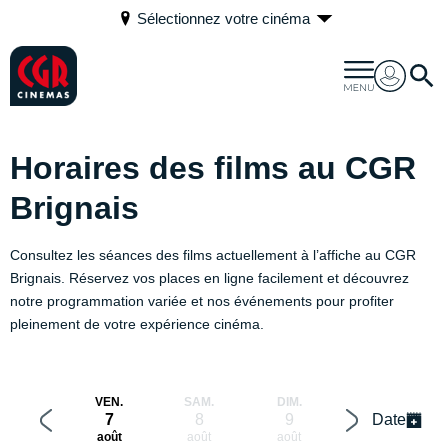
Sélectionnez votre cinéma
Horaires des films au CGR
Brignais
Consultez les séances des films actuellement à l’affiche au CGR
Brignais. Réservez vos places en ligne facilement et découvrez
notre programmation variée et nos événements pour profiter
pleinement de votre expérience cinéma.
VEN.
SAM.
DIM.
LUN.
7
8
9
10
Date
août
août
août
août