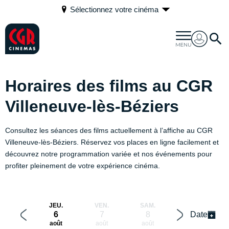
Sélectionnez votre cinéma
Horaires des films au CGR
Villeneuve-lès-Béziers
Consultez les séances des films actuellement à l’affiche au CGR
Villeneuve-lès-Béziers. Réservez vos places en ligne facilement et
découvrez notre programmation variée et nos événements pour
profiter pleinement de votre expérience cinéma.
JEU.
VEN.
SAM.
DIM.
6
7
8
Date
9
août
août
août
août