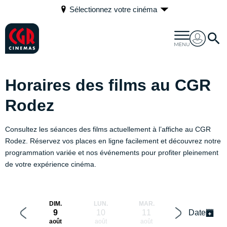
Sélectionnez votre cinéma
Horaires des films au CGR
Rodez
Consultez les séances des films actuellement à l’affiche au CGR
Rodez. Réservez vos places en ligne facilement et découvrez notre
programmation variée et nos événements pour profiter pleinement
de votre expérience cinéma.
DIM.
LUN.
MAR.
MER.
9
10
11
12
Date
août
août
août
août